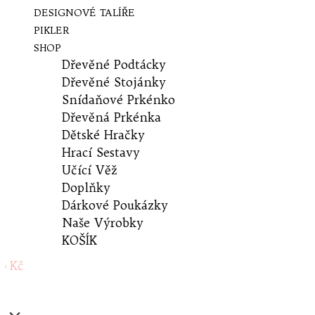
DESIGNOVÉ TALÍŘE
PIKLER
SHOP
Dřevěné Podtácky
Dřevěné Stojánky
Snídaňové Prkénko
Dřevěná Prkénka
Dětské Hračky
Hrací Sestavy
Učící Věž
Doplňky
Dárkové Poukázky
Naše Výrobky
KOŠÍK
0 Kč