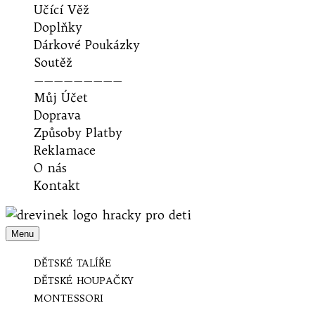
Učící Věž
Doplňky
Dárkové Poukázky
Soutěž
—————————
Můj Účet
Doprava
Způsoby Platby
Reklamace
O nás
Kontakt
Menu
Udělejte radost jen tak.
Dřevínek
DĚTSKÉ TALÍŘE
DĚTSKÉ HOUPAČKY
MONTESSORI