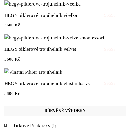
5
HEGY piklerové trojúhelník včelka
Hodnocení
3600
Kč
0
z
5
HEGY piklerové trojúhelník velvet
Hodnocení
3600
Kč
0
z
5
HEGY piklerové trojúhelník vlastní barvy
Hodnocení
3800
Kč
0
z
5
DŘEVĚNÉ VÝROBKY
Dárkové Poukázky
(1)