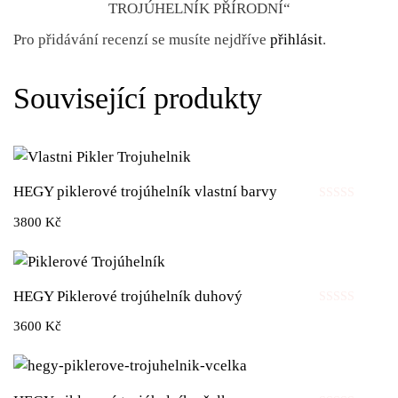
TROJÚHELNÍK PŘÍRODNÍ“
Pro přidávání recenzí se musíte nejdříve
přihlásit
.
Související produkty
HEGY piklerové trojúhelník vlastní barvy
Hodnocení
3800
Kč
0
z
5
HEGY Piklerové trojúhelník duhový
Hodnocení
3600
Kč
0
z
5