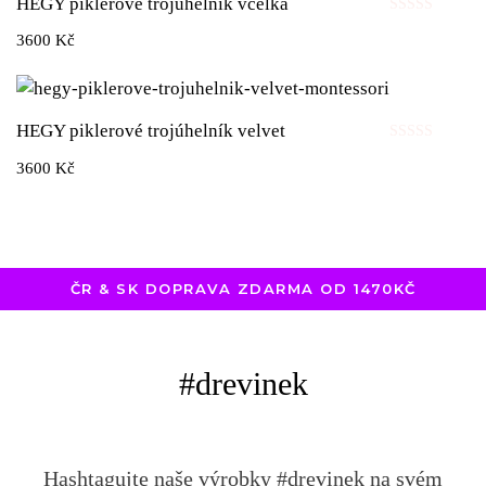
HEGY piklerové trojúhelník včelka
Hodnocení
3600
Kč
0
z
5
HEGY piklerové trojúhelník velvet
Hodnocení
3600
Kč
0
z
5
ČR & SK DOPRAVA ZDARMA OD 1470KČ
#drevinek
Hashtagujte naše výrobky #drevinek na svém