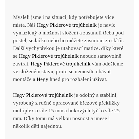
Mysleli jsme i na situaci, kdy potřebujete více
místa. Náš
Hegy
Piklerové trojúhelník
je navíc
vymazlený o možnost složení a zasunutí třeba pod
postel, sedačku nebo ho můžete zasunout za skříň.
Další vychytávkou je utahovací matice, díky které
se
Hegy
Piklerové trojúhelník
nebude samovolně
zavírat.
Hegy
Piklerové trojúhelník
vám odešleme
ve složeném stavu, proto se nemusíte obávat
montáže a
Hegy
hned pro rozbalení užívat.
Hegy
Piklerové trojúhelník
je odolný a stabilní,
vyrobený z ručně opracované březové překližky
multiplex o síle 15 mm a bukových tyčí o síle 25
mm. Díky tomu má velkou nosnost a unese i
několik dětí najednou.