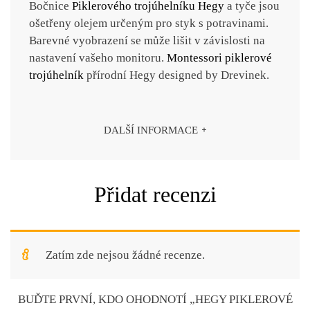
Bočnice
Piklerového trojúhelníku
Hegy
a tyče jsou
ošetřeny olejem určeným pro styk s potravinami.
Barevné vyobrazení se může lišit v závislosti na
nastavení vašeho monitoru.
Montessori piklerové
trojúhelník
přírodní Hegy designed by Drevinek.
DALŠÍ INFORMACE
Hmotnost
7,5 kg
Přidat recenzi
Rozměry
91 × 70 × 71 cm
BARVA
SVĚTLÁ, TMAVÁ
Zatím zde nejsou žádné recenze.
BUĎTE PRVNÍ, KDO OHODNOTÍ „HEGY PIKLEROVÉ