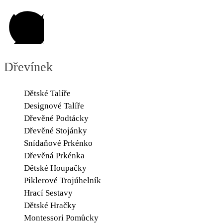
Skip
to
content
Dřevínek
Dětské Talíře
Designové Talíře
Dřevěné Podtácky
Dřevěné Stojánky
Snídaňové Prkénko
Dřevěná Prkénka
Dětské Houpačky
Piklerové Trojúhelník
Hrací Sestavy
Dětské Hračky
Montessori Pomůcky