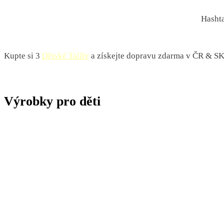
Hashta
Kupte si 3
Dětské Talíře
a získejte dopravu zdarma v ČR & S
Výrobky pro děti