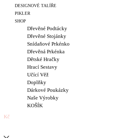
DESIGNOVÉ TALÍŘE
PIKLER
SHOP
Dřevěné Podtácky
Dřevěné Stojánky
Snídaňové Prkénko
Dřevěná Prkénka
Dětské Hračky
Hrací Sestavy
Učící Věž
Doplňky
Dárkové Poukázky
Naše Výrobky
KOŠÍK
0 Kč