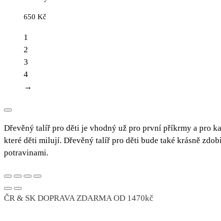
650
Kč
1
2
3
4
→
Dřevěný talíř pro děti
je vhodný už pro první příkrmy a pro ka
které děti milují.
Dřevěný talíř pro děti
bude také krásně zdobi
potravinami.
ČR & SK DOPRAVA ZDARMA OD 1470kč