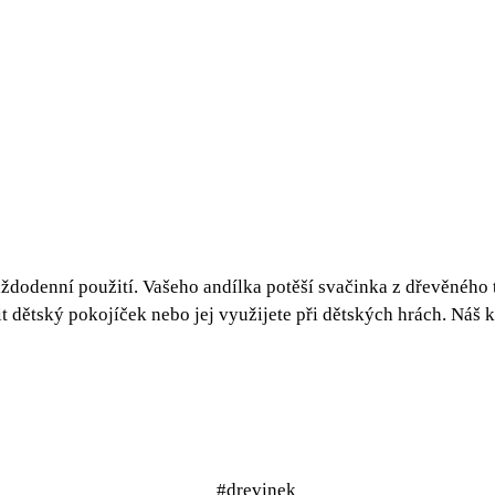
ždodenní použití. Vašeho andílka potěší svačinka z
dřevěného t
t dětský pokojíček nebo jej využijete při dětských hrách. Náš
#drevinek