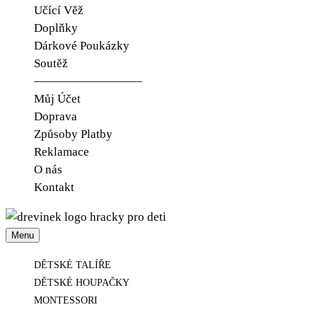
Učící Věž
Doplňky
Dárkové Poukázky
Soutěž
—————————
Můj Účet
Doprava
Způsoby Platby
Reklamace
O nás
Kontakt
Menu
Udělejte radost jen tak.
Dřevínek
DĚTSKÉ TALÍŘE
DĚTSKÉ HOUPAČKY
MONTESSORI