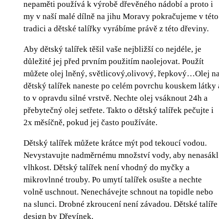
nepaměti používá k výrobě dřevěného nádobí a proto i
my v naší malé dílně na jihu Moravy pokračujeme v této
tradici a
dětské talířky
vyrábíme právě z této dřeviny.
Aby
dětský talířek
těšil vaše nejbližší co nejdéle, je
důležité jej před prvním použitím naolejovat. Použít
můžete olej lněný, světlicový,olivový, řepkový…Olej n
dětský talířek
naneste po celém povrchu kouskem látky 
to v opravdu silné vrstvě. Nechte olej vsáknout 24h a
přebytečný olej setřete. Takto o
dětský talířek
pečujte i
2x měsíčně, pokud jej často používáte.
Dětský talířek
můžete krátce mýt pod tekoucí vodou.
Nevystavujte nadměrnému množství vody, aby nenasákl
vlhkost.
Dětský talířek
není vhodný do myčky a
mikrovlnné trouby. Po umytí talířek osušte a nechte
volně uschnout. Nenechávejte schnout na topidle nebo
na slunci. Drobné zkroucení není závadou.
Dětské talíře
design by Dřevínek.