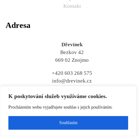
Kontakt
Adresa
Dřevínek
Bezkov 42
669 02 Znojmo
+420 603 268 575
info@drevinek.cz
K poskytování služeb využíváme cookies.
Procházením webu vyjadřujete souhlas s jejich používáním.
Žijete mimo Českou republiku?
Souhlasím
Žádný problém, zasíláme