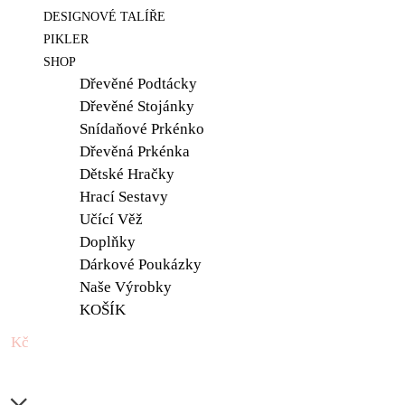
DESIGNOVÉ TALÍŘE
PIKLER
SHOP
Dřevěné Podtácky
Dřevěné Stojánky
Snídaňové Prkénko
Dřevěná Prkénka
Dětské Hračky
Hrací Sestavy
Učící Věž
Doplňky
Dárkové Poukázky
Naše Výrobky
KOŠÍK
0 Kč