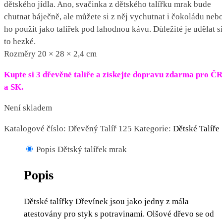
dětského jídla. Ano, svačinka z dětského talířku mrak bude
chutnat báječně, ale můžete si z něj vychutnat i čokoládu neb
ho použít jako talířek pod lahodnou kávu. Důležité je udělat s
to hezké.
Rozměry 20 × 28 × 2,4 cm
Kupte si 3 dřevěné talíře a získejte dopravu zdarma pro Č
a SK.
Není skladem
Katalogové číslo:
Dřevěný Talíř 125
Kategorie:
Dětské Talíře
Popis Dětský talířek mrak
Popis
Dětské talířky
Dřevínek jsou jako jedny z mála
atestovány pro styk s potravinami. Olšové dřevo se od