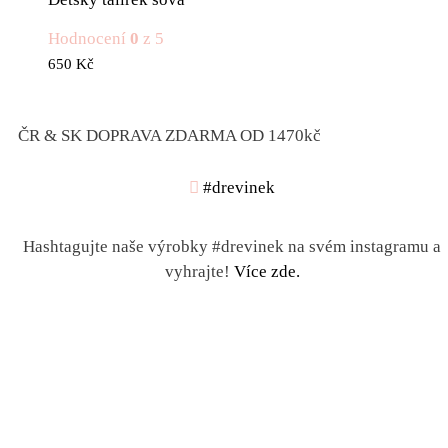
Hodnocení
0
z 5
650
Kč
ČR & SK DOPRAVA ZDARMA OD 1470kč
#drevinek
Hashtagujte naše výrobky #drevinek na svém instagramu a
vyhrajte!
Více zde.