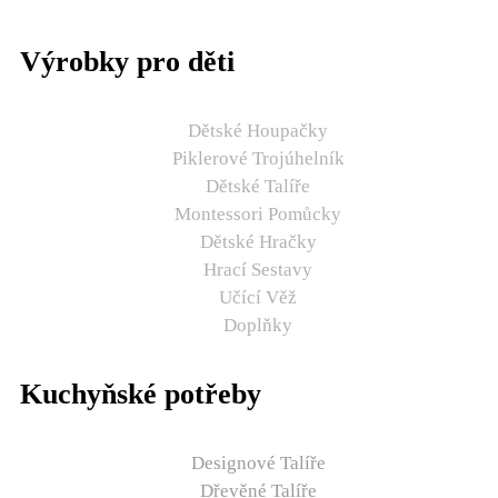
Výrobky pro děti
Dětské Houpačky
Piklerové Trojúhelník
Dětské Talíře
Montessori Pomůcky
Dětské Hračky
Hrací Sestavy
Učící Věž
Doplňky
Kuchyňské potřeby
Designové Talíře
Dřevěné Talíře