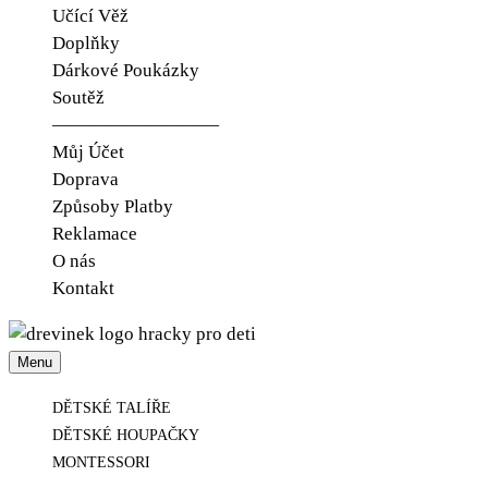
Učící Věž
Doplňky
Dárkové Poukázky
Soutěž
—————————
Můj Účet
Doprava
Způsoby Platby
Reklamace
O nás
Kontakt
Menu
Udělejte radost jen tak.
Dřevínek
DĚTSKÉ TALÍŘE
DĚTSKÉ HOUPAČKY
MONTESSORI