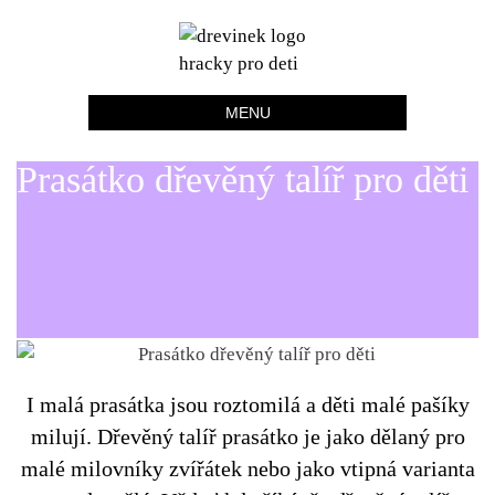
Skip
0 Kč
to
Dřevínek
Udělejte radost jen tak.
content
MENU
Prasátko dřevěný talíř pro děti
I malá prasátka jsou roztomilá a děti malé pašíky
milují. Dřevěný talíř prasátko je jako dělaný pro
malé milovníky zvířátek nebo jako vtipná varianta