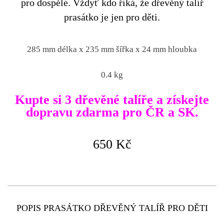
pro dospělé. Vždyť kdo říká, že dřevěný talíř
prasátko je jen pro děti.
285 mm délka x 235 mm šířka x 24 mm hloubka
0.4 kg
Kupte si 3 dřevěné talíře a získejte
dopravu zdarma pro ČR a SK.
650 Kč
PŘIDAT DO KOŠÍKU
POPIS PRASÁTKO DŘEVĚNÝ TALÍŘ PRO DĚTI