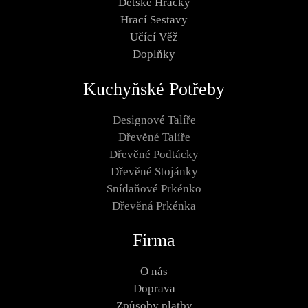
Dětské Hračky
Hrací Sestavy
Učící Věž
Doplňky
Kuchyňské Potřeby
Designové Talíře
Dřevěné Talíře
Dřevěné Podtácky
Dřevěné Stojánky
Snídaňové Prkénko
Dřevěná Prkénka
Firma
O nás
Doprava
Způsoby platby