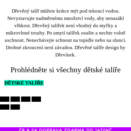
Dřevěný talíř
můžete krátce mýt pod tekoucí vodou.
Nevystavujte nadměrnému množství vody, aby nenasákl
vlhkost.
Dřevěný talířek
není vhodný do myčky a
mikrovlnné trouby. Po umytí talířek osušte a nechte volně
uschnout. Nenechávejte schnout na topidle nebo na slunci.
Drobné zkroucení není závadou.
Dřevěné talíře
design by
Dřevínek.
Prohlédněte si všechny dětské talíře
DĚTSKÉ TALÍŘE
ČR & SK DOPRAVA ZDARMA OD 1470KČ