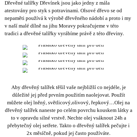
Dřevěné talířky
Dřevínek jsou jako jedny z mála
atestovány pro styk s potravinami. Olsové dřevo se od
nepaměti používá k výrobě dřevěného nádobí a proto i my
v naší malé dílně na jihu Moravy pokračujeme v této
tradici a
dřevěné talířky
vyrábíme právě z této dřeviny.
Aby
dřevěný talířek
těšil vaše nejbližší co nejdéle, je
důležité jej před prvním použitím naolejovat. Použít
můžete olej lněný, světlicový,olivový, řepkový…Olej na
dřevěný talířek
naneste po celém povrchu kouskem látky a
to v opravdu silné vrstvě. Nechte olej vsáknout 24h a
přebytečný olej setřete. Takto o
dřevěný talířek
pečujte i
2x měsíčně, pokud jej často používáte.