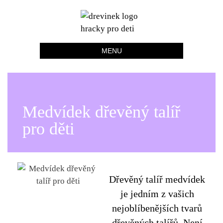
0 Kč
Dřevínek
Udělejte radost jen tak.
MENU
Medvídek dřevěný talíř
pro děti
Dřevěný talíř medvídek
je jedním z vašich
nejoblíbenějších tvarů
dřevěných talířů. Není