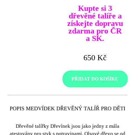
Kupte si 3
dřevěné talíře a
získejte dopravu
zdarma pro ČR
a SK.
650 Kč
PŘIDAT DO KOŠÍKU
POPIS MEDVÍDEK DŘEVĚNÝ TALÍŘ PRO DĚTI
Dřevěné talířky
Dřevínek jsou jako jedny z mála
atestovány pro styk s potravinami. Olsové dřevo se od