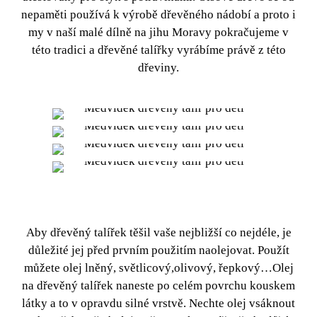
nepaměti používá k výrobě dřevěného nádobí a proto i
my v naší malé dílně na jihu Moravy pokračujeme v
této tradici a
dřevěné talířky
vyrábíme právě z této
dřeviny.
Aby
dřevěný talířek
těšil vaše nejbližší co nejdéle, je
důležité jej před prvním použitím naolejovat. Použít
můžete olej lněný, světlicový,olivový, řepkový…Olej
na
dřevěný talířek
naneste po celém povrchu kouskem
látky a to v opravdu silné vrstvě. Nechte olej vsáknout