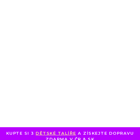
KUPTE SI 3
DĚTSKÉ TALÍŘE
A ZÍSKEJTE DOPRAVU
ZDARMA V ČR & SK