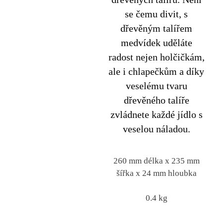
se čemu divit, s
dřevěným talířem
medvídek uděláte
radost nejen holčičkám,
ale i chlapečkům a díky
veselému tvaru
dřevěného talíře
zvládnete každé jídlo s
veselou náladou.
260 mm délka x 235 mm
šířka x 24 mm hloubka
0.4 kg