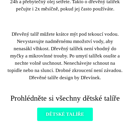
24h a přebytečný olej setřete. Takto o
dřevěný talířek
pečujte i 2x měsíčně, pokud jej často používáte.
Dřevěný talíř
můžete krátce mýt pod tekoucí vodou.
Nevystavujte nadměrnému množství vody, aby
nenasákl vlhkost.
Dřevěný talířek
není vhodný do
myčky a mikrovlnné trouby. Po umytí talířek osušte a
nechte volně uschnout. Nenechávejte schnout na
topidle nebo na slunci. Drobné zkroucení není závadou.
Dřevěné talíře
design by Dřevínek.
Prohlédněte si všechny dětské talíře
DĚTSKÉ TALÍŘE