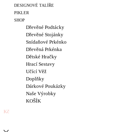
DESIGNOVÉ TALÍŘE
PIKLER
SHOP
Dřevěné Podtácky
Dřevěné Stojánky
Snídaňové Prkénko
Dřevěná Prkénka
Dětské Hračky
Hrací Sestavy
Učící Věž
Doplňky
Dárkové Poukázky
Naše Výrobky
KOŠÍK
0 Kč