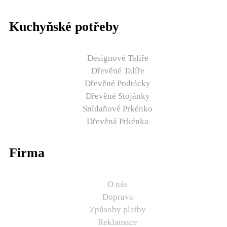
Kuchyňské potřeby
Designové Talíře
Dřevěné Talíře
Dřevěné Podtácky
Dřevěné Stojánky
Snídaňové Prkénko
Dřevěná Prkénka
Firma
O nás
Doprava
Způsoby platby
Reklamace