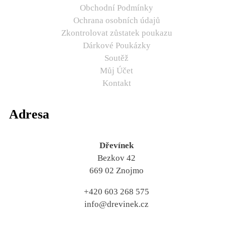
Obchodní Podmínky
Ochrana osobních údajů
Zkontrolovat zůstatek poukazu
Dárkové Poukázky
Soutěž
Můj Účet
Kontakt
Adresa
Dřevínek
Bezkov 42
669 02 Znojmo
+420 603 268 575
info@drevinek.cz