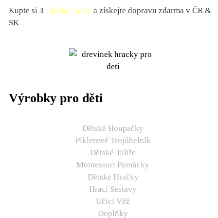
Kupte si 3
Dětské Talíře
a získejte dopravu zdarma v ČR &
SK
Výrobky pro děti
Dětské Houpačky
Piklerové Trojúhelník
Dětské Talíře
Montessori Pomůcky
Dětské Hračky
Hrací Sestavy
Učící Věž
Doplňky