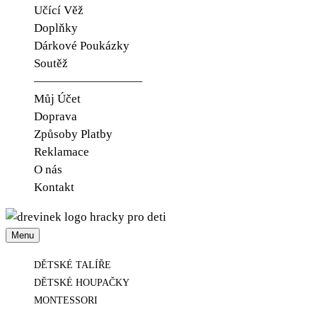
Učící Věž
Doplňky
Dárkové Poukázky
Soutěž
—————————
Můj Účet
Doprava
Způsoby Platby
Reklamace
O nás
Kontakt
Menu
Udělejte radost jen tak.
Dřevínek
DĚTSKÉ TALÍŘE
DĚTSKÉ HOUPAČKY
MONTESSORI