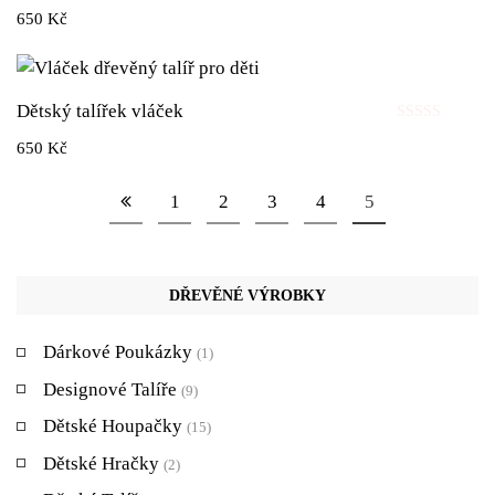
Hodnocení
650
Kč
0
z
5
Dětský talířek vláček
Hodnocení
650
Kč
0
z
5
1
2
3
4
5
DŘEVĚNÉ VÝROBKY
Dárkové Poukázky
(1)
Designové Talíře
(9)
Dětské Houpačky
(15)
Dětské Hračky
(2)