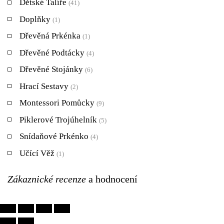
Dětské Talíře
(41)
Doplňky
(1)
Dřevěná Prkénka
(1)
Dřevěné Podtácky
(4)
Dřevěné Stojánky
(6)
Hrací Sestavy
(2)
Montessori Pomůcky
(9)
Piklerové Trojúhelník
(5)
Snídaňové Prkénko
(4)
Učící Věž
(1)
Zákaznické
recenze
a hodnocení